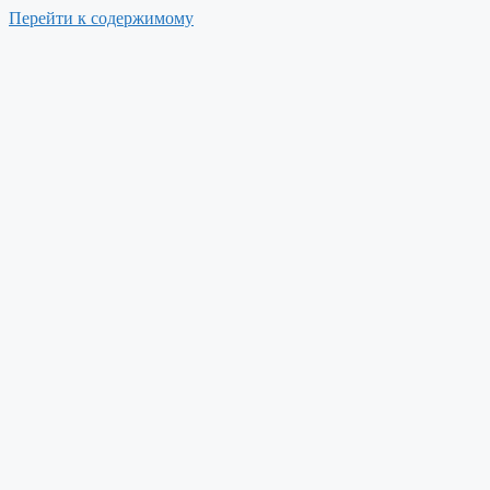
Перейти к содержимому
Меню
г. Ялта, пгт. Гаспра, Алупкинское шоссе, 21
Быстрая заявка
Забронировать
8 (800) 500 46 61
+7 (978) 875 18 85