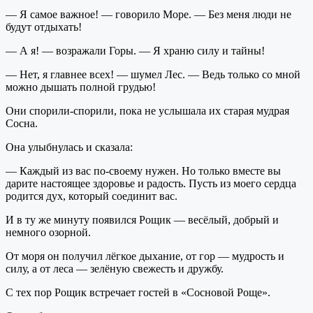
— Я самое важное! — говорило Море. — Без меня люди не
будут отдыхать!
— А я! — возражали Горы. — Я храню силу и тайны!
— Нет, я главнее всех! — шумел Лес. — Ведь только со мной
можно дышать полной грудью!
Они спорили-спорили, пока не услышала их старая мудрая
Сосна.
Она улыбнулась и сказала:
— Каждый из вас по-своему нужен. Но только вместе вы
дарите настоящее здоровье и радость. Пусть из моего сердца
родится дух, который соединит вас.
И в ту же минуту появился Рощик — весёлый, добрый и
немного озорной.
От моря он получил лёгкое дыхание, от гор — мудрость и
силу, а от леса — зелёную свежесть и дружбу.
С тех пор Рощик встречает гостей в «Сосновой Роще».