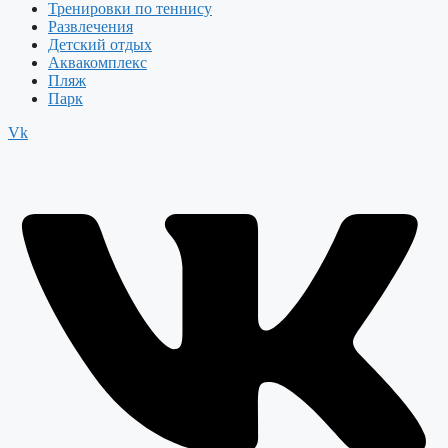
Тренировки по теннису
Развлечения
Детский отдых
Аквакомплекс
Пляж
Парк
Vk