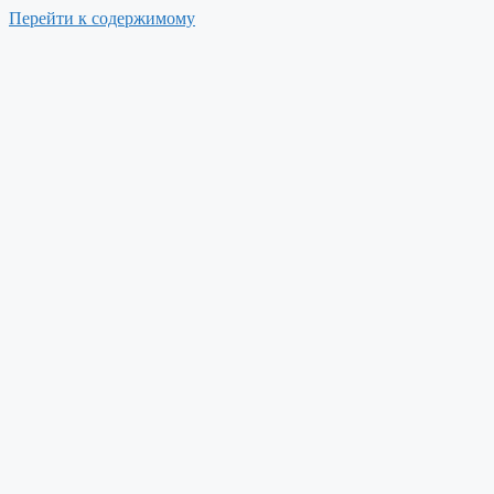
Перейти к содержимому
Меню
г. Ялта, пгт. Гаспра, Алупкинское шоссе, 21
Быстрая заявка
Забронировать
8 (800) 500 46 61
+7 (978) 875 18 85