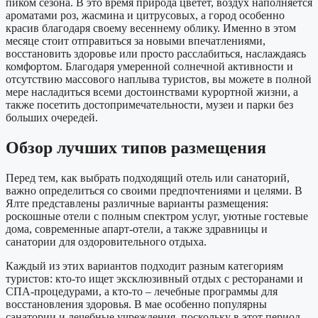
пиком сезона. В это время природа цветет, воздух наполняется
ароматами роз, жасмина и цитрусовых, а город особенно
красив благодаря своему весеннему облику. Именно в этом
месяце стоит отправиться за новыми впечатлениями,
восстановить здоровье или просто расслабиться, наслаждаясь
комфортом. Благодаря умеренной солнечной активности и
отсутствию массового наплыва туристов, вы можете в полной
мере насладиться всеми достоинствами курортной жизни, а
также посетить достопримечательности, музеи и парки без
больших очередей.
Обзор лучших типов размещения
Перед тем, как выбрать подходящий отель или санаторий,
важно определиться со своими предпочтениями и целями. В
Ялте представлены различные варианты размещения:
роскошные отели с полным спектром услуг, уютные гостевые
дома, современные апарт-отели, а также здравницы и
санатории для оздоровительного отдыха.
Каждый из этих вариантов подходит разным категориям
туристов: кто-то ищет эксклюзивный отдых с ресторанами и
СПА-процедурами, а кто-то – лечебные программы для
восстановления здоровья. В мае особенно популярны
санатории и лечебные учреждения, поскольку в этот период