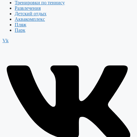
Тренировки по теннису
Развлечения
Детский отдых
Аквакомплекс
Пляж
Парк
Vk